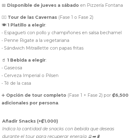
📅
Disponible de jueves a sábado
en Pizzería Fontana
🕵️‍♂️
Tour de las Cavernas
(Fase 1 o Fase 2)
🍽️
1 Platillo a elegir
:
• Espagueti con pollo y champiñones en salsa bechamel
• Penne Rigate a la vegetariana
• Sándwich Mitraillette con papas fritas
🥤
1 Bebida a elegir
:
• Gaseosa
• Cerveza Imperial o Pilsen
• Té de la casa
➕
Opción de tour completo
(Fase 1 + Fase 2) por
₡6,500
adicionales por persona
.
Añadir Snacks
(+
₡
1.000
)
Indica la cantidad de snacks con bebida que deseas
durante el tour para recuperar energía 🪫➡️🔋