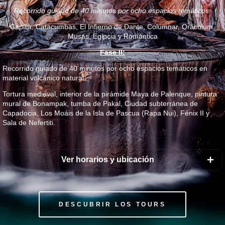
Recorrido guiado de 40 minutos por ocho espacios temáticos:
Capilla, Catacumbas, El Infierno de Dante, Columnar, Oráculum,
Musas, Egipcia y Romántica
ES
Fase II:
Recorrido guiado de 40 minutos por ocho espacios temáticos en
material volcánico natural:
Tortura medieval, interior de la pirámide Maya de Palenque, pintura
mural de Bonampak, tumba de Pakal, Ciudad subterránea de
Capadocia, Los Moáis de la Isla de Pascua (Rapa Nui), Fénix II y
Sala de Nefertiti.
Ver horarios y ubicación
DESCUBRIR LOS TOURS