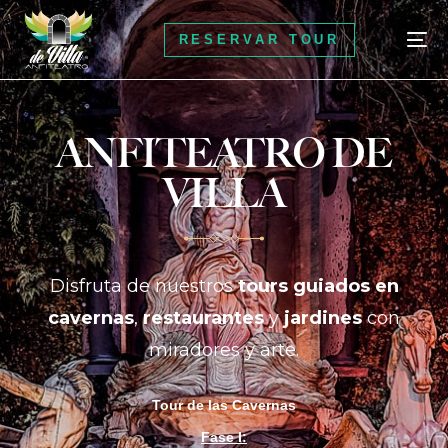
RESERVAR TOUR
ANFITEATRO DE
RESERVAR TOUR
VILLA
Disfruta de nuestros
tours guiados en
cavernas
,
restaurantes
y
jardines
con
miradores y arte.
Tour de las Cavernas
Fase I: